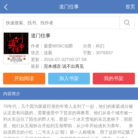
道门往事
首页
道门往事
作者：最爱MISIC伯爵
分类：科幻
状态：连载
字数：3076837
更新：2016-07-02T00:07:58
最新：
完本感言:说不出再见
开始阅读
加入书架
我的书架
内容简介
70年代，几个因为家庭巨变的年青人走到了一起，他们的家庭成分被
认定是有问题的，需要接受中下贫农的再教育。他们从各个城市被一
列火车运往了陌生的野人屯，那是一个冰天雪地的东北老林子，那那
里，他们从互相拆台开始到互相帮助，从少年开始成长为青年。 来
自浙西北的小忆（二号主人公‘我’）第一人称视角，用了这部书记载了